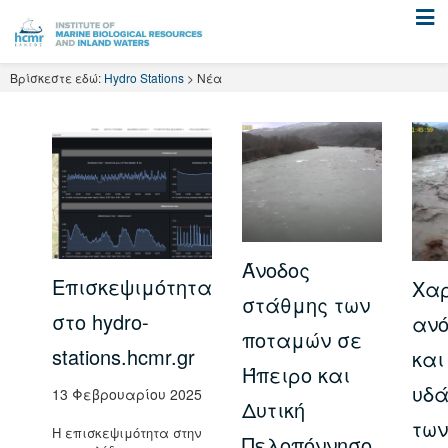
Skip
to
content
Βρίσκεστε εδώ:
Hydro Stations
>
Νέα
Άνοδος
Επισκεψιμότητα
Χαρ
στάθμης των
στο hydro-
ανό
ποταμών σε
stations.hcmr.gr
και
Ήπειρο και
υδά
13 Φεβρουαρίου 2025
Δυτική
τω
Η επισκεψιμότητα στην
Πελοπόννησο