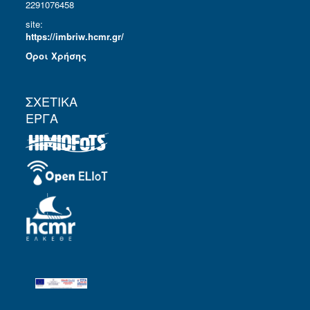
2291076458
site:
https://imbriw.hcmr.gr/
Όροι Χρήσης
ΣΧΕΤΙΚΑ
ΕΡΓΑ