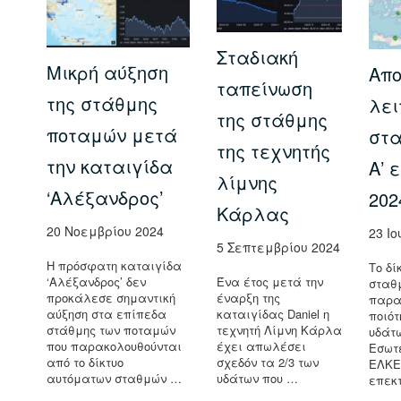
Σταδιακή
Μικρή αύξηση
Απο
ταπείνωση
της στάθμης
λει
της στάθμης
ποταμών μετά
στα
της τεχνητής
την καταιγίδα
Α’ 
λίμνης
‘Αλέξανδρος’
202
Κάρλας
20 Νοεμβρίου 2024
23 Ιο
5 Σεπτεμβρίου 2024
Η πρόσφατη καταιγίδα
Το δί
Ένα έτος μετά την
‘Αλέξανδρος’ δεν
σταθ
έναρξη της
προκάλεσε σημαντική
παρα
καταιγίδας Daniel η
αύξηση στα επίπεδα
ποιότ
τεχνητή Λίμνη Κάρλα
στάθμης των ποταμών
υδάτ
έχει απωλέσει
που παρακολουθούνται
Εσωτ
σχεδόν τα 2/3 των
από το δίκτυο
ΕΛΚΕ
υδάτων που …
αυτόματων σταθμών …
επεκτ