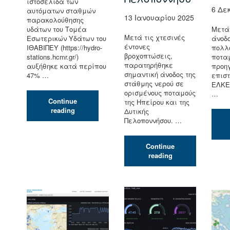
ιστοσελίδα των
6 Δε
αυτόματων σταθμών
13 Ιανουαρίου 2025
παρακολούθησης
Μετά
υδάτων του Τομέα
Μετά τις χτεσινές
άνοδ
Εσωτερικών Υδάτων του
έντονες
πολλ
ΙΘΑΒΙΠΕΥ (https://hydro-
βροχοπτώσεις,
ποταμ
stations.hcmr.gr/)
παρατηρήθηκε
προη
αυξήθηκε κατά περίπου
σημαντική άνοδος της
επιστ
47% …
στάθμης νερού σε
ΕΛΚΕ
ορισμένους ποταμούς
…
Continue
της Ηπείρου και της
Επισκεψιμότητα
reading
Δυτικής
στο
Πελοποννήσου. …
hydro-
stations.hcmr.gr
Continue
Άνοδος
reading
στάθμης
των
ποταμών
σε
Ήπειρο
και
Δυτική
Πελοπόννησο