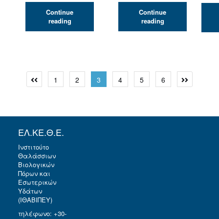
Continue
Continue
Σταδιακή
Μικρή
reading
reading
ταπείνωση
αύξηση
της
της
στάθμης
στάθμης
της
ποταμών
τεχνητής
μετά
Σελιδοποίηση
λίμνης
την
1
2
3
4
5
6
Κάρλας
καταιγίδα
άρθρων
‘Αλέξανδρος’
ΕΛ.ΚΕ.Θ.Ε.
Ινστιτούτο
Θαλάσσιων
Βιολογικών
Πόρων και
Εσωτερικών
Υδάτων
(ΙΘΑΒΙΠΕΥ)
τηλέφωνο: +30-