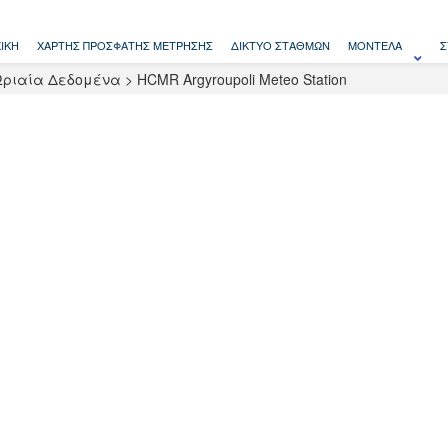
ΙΚΉ
ΧΆΡΤΗΣ ΠΡΌΣΦΑΤΗΣ ΜΈΤΡΗΣΗΣ
ΔΊΚΤΥΟ ΣΤΑΘΜΏΝ
ΜΟΝΤΈΛΑ
Σ
Ωριαία Δεδομένα
>
HCMR Argyroupoli Meteo Station