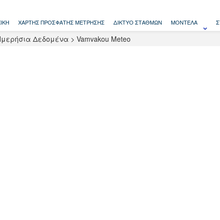
ΙΚΉ
ΧΆΡΤΗΣ ΠΡΌΣΦΑΤΗΣ ΜΈΤΡΗΣΗΣ
ΔΊΚΤΥΟ ΣΤΑΘΜΏΝ
ΜΟΝΤΈΛΑ
Σ
Ημερήσια Δεδομένα
>
Vamvakou Meteo