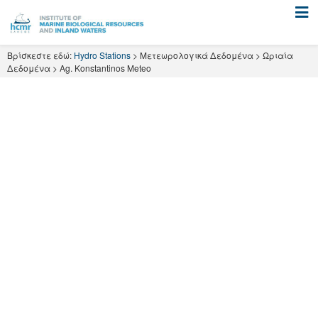
Skip
to
content
Βρίσκεστε εδώ:
Hydro Stations
>
Μετεωρολογικά Δεδομένα
>
Ωριαία
Δεδομένα
>
Ag. Konstantinos Meteo