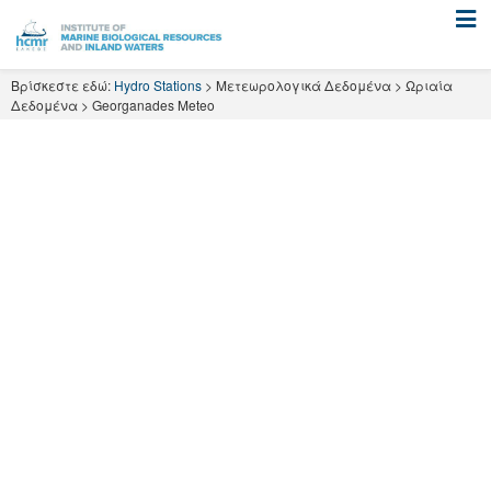
Skip
to
content
Βρίσκεστε εδώ:
Hydro Stations
>
Μετεωρολογικά Δεδομένα
>
Ωριαία
Δεδομένα
>
Georganades Meteo