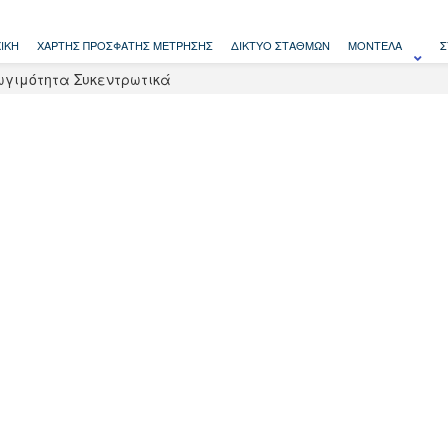
ΙΚΉ
ΧΆΡΤΗΣ ΠΡΌΣΦΑΤΗΣ ΜΈΤΡΗΣΗΣ
ΔΊΚΤΥΟ ΣΤΑΘΜΏΝ
ΜΟΝΤΈΛΑ
Σ
ωγιμότητα Συκεντρωτικά