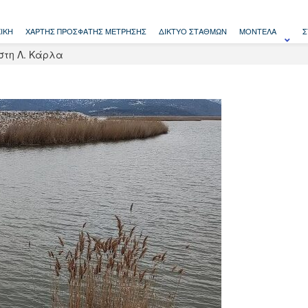
ΙΚΉ
ΧΆΡΤΗΣ ΠΡΌΣΦΑΤΗΣ ΜΈΤΡΗΣΗΣ
ΔΊΚΤΥΟ ΣΤΑΘΜΏΝ
ΜΟΝΤΈΛΑ
Σ
στη Λ. Κάρλα