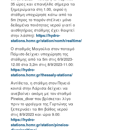
35 ώρες και επανήλθε σήμερα τα
ξημερώματα στη 1.00, αφού η
στάθμη υποχώρησε κάτω από τα
5m (προς το παρόν στέλνει μόνο
δεδομένα ποιότητας νερού γιατί ο
αισθητήρας στάθμης έχει θαφτεί
στην λάσπη):
https://hydro-
stations.hcmr.gr/station/nomh/realtime/
Ο σταθμός Μαγούλα στον ποταμό
Πάμισο δείχνει υποχώρηση της
στάθμης από τα 5m στις 6/9/2023-
12.00 στα 3,2m στις 8/9/2023-11.00:
https://hydro-
stations.hcmr.gr/thessaly-stations/
Αντίθετα, η στάθμη στον Πηνειό
κοντά στην Λάρισα δείχνει να
ανεβαίνει ακόμη με τον σταθμό
Pineios_diver που βρίσκεται λίγο
πριν το φράγμα της Γυρτώνης να
ξεπερνάει τα 8m βάθος νερού
στις 8/9/2023 και ώρα 9.00:
https://hydro-
stations.hcmr.gr/station/pineios-
diver/realtime/