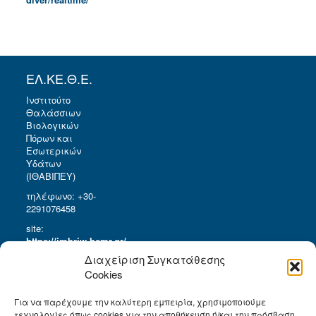
ΕΛ.ΚΕ.Θ.Ε.
Ινστιτούτο
Θαλάσσιων
Βιολογικών
Πόρων και
Εσωτερικών
Υδάτων
(ΙΘΑΒΙΠΕΥ)
τηλέφωνο: +30-
2291076458
site:
https://imbriw.hcmr.gr/
Διαχείριση Συγκατάθεσης
Όροι Χρήσης
Cookies
Για να παρέχουμε την καλύτερη εμπειρία, χρησιμοποιούμε
ΣΧΕΤΙΚΑ
τεχνολογίες όπως cookies για την αποθήκευση ή/και την πρόσβαση