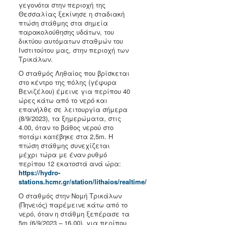
γεγονότα στην περιοχή της
Θεσσαλίας ξεκίνησε η σταδιακή
πτώση στάθμης στα σημεία
παρακολούθησης υδάτων, του
δικτύου αυτόματων σταθμών του
Ινστιτούτου μας, στην περιοχή των
Τρικάλων.
Ο σταθμός Ληθαίος που βρίσκεται
στο κέντρο της πόλης (γέφυρα
Βενιζέλου) έμεινε για περίπου 40
ώρες κάτω από το νερό και
επανήλθε σε λειτουργία σήμερα
(8/9/2023), τα ξημερώματα, στις
4.00, όταν το βάθος νερού στο
ποτάμι κατέβηκε στα 2,5m. Η
πτώση στάθμης συνεχίζεται
μέχρι τώρα με έναν ρυθμό
περίπου 12 εκατοστά ανά ώρα:
https://hydro-
stations.hcmr.gr/station/lithaios/realtime/
Ο σταθμός στην Νομή Τρικάλων
(Πηνειός) παρέμεινε κάτω από το
νερό, όταν η στάθμη ξεπέρασε τα
5m (6/9/2023 – 16.00), για περίπου