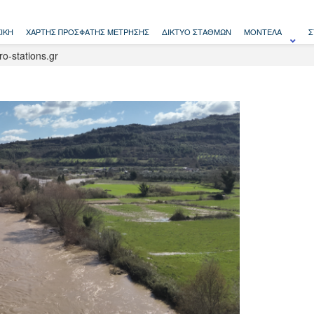
ΙΚΉ
ΧΆΡΤΗΣ ΠΡΌΣΦΑΤΗΣ ΜΈΤΡΗΣΗΣ
ΔΊΚΤΥΟ ΣΤΑΘΜΏΝ
ΜΟΝΤΈΛΑ
Σ
-stations.gr