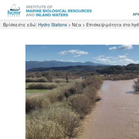
Skip
to
ΑΡΧ
content
Βρίσκεστε εδώ:
Hydro Stations
>
Νέα
>
Επισκεψιμότητα στο hydro